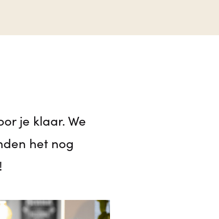
oor je klaar. We
vinden het nog
!