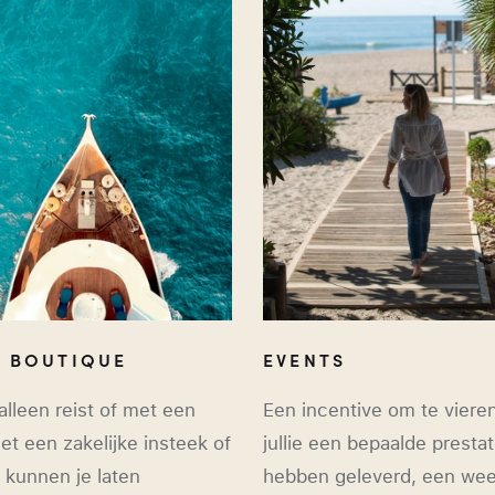
L BOUTIQUE
EVENTS
alleen reist of met een
Een incentive om te viere
et een zakelijke insteek of
jullie een bepaalde prestat
j kunnen je laten
hebben geleverd, een wee