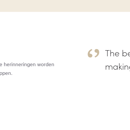
The be
making
e herinneringen worden
oppen.